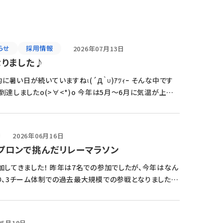
らせ
採用情報
2026年07月13日
なりました♪
い日が続いていますねι(´Д｀υ)ｱﾂｨｰ そんな中です
達しましたo(>∀<*)o 今年は5月～6月に気温が上が
2026年06月16日
エプロンで挑んだリレーマラソン
加してきました！ 昨年は7名での参加でしたが、今年はなん
り、3チーム体制での過去最大規模での参戦となりました。
 […]
05月19日