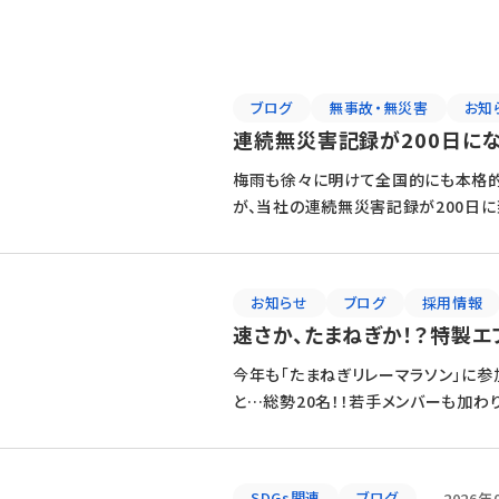
ブログ
無事故・無災害
お知
連続無災害記録が200日に
梅雨も徐々に明けて全国的にも本格的に暑
が、当社の連続無災害記録が200日に到
らず急に暑くなってい […]
お知らせ
ブログ
採用情報
速さか、たまねぎか！？特製
今年も「たまねぎリレーマラソン」に参
と…総勢20名！！若手メンバーも加わ
この大会の魅力は、ただ速さを競うだけ
SDGs関連
ブログ
2026年