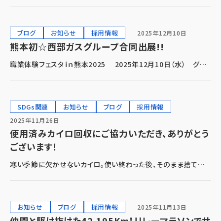
12月28日(日)～2026年1月4日(日) ご迷惑をおかけしますが、何
卒ご了承いただきますよう宜しくお願い申し上げます。
ブログ
お知らせ
採用情報
2025年12月10日
熊本初☆西部ガスグループ合同出展!!
職業体験フェスタｉｎ熊本2025 2025年12月10日（水） グラ
ンメッセにて職業体験フェスタｉｎ熊本2025が開催されました。
熊本にある西部ガスグループ企業の初の試みとしまして、「西部ガ
ス熊本」「西部ガスリアルラ […]
SDGs関連
お知らせ
ブログ
採用情報
2025年11月26日
使用済みカイロ回収にご協力いただき、ありがとう
ございます！
寒い季節に欠かせないカイロ。使い終わった後、そのまま捨ててし
まうことが多いですが、実は再資源化できることをご存じですか？
弊社ではSDGsの取り組みの一環として、使用済みカイロの回収
活動を行っています。 カイロに含まれる […]
お知らせ
ブログ
採用情報
2025年11月13日
仲間と駆け抜けた42.195Km！リレーマラソンでサ