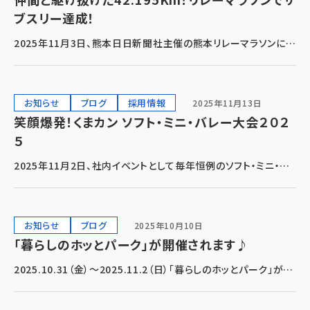
ブスリー達成！
2025年11月3日、熊本日日新聞社主催の熊本リレーマラソンに参
加しました。 くまカンでは、ランニング好きな仲間が毎週仕事終わ
りに集まり練習をしたり、大会に出場しいつも楽しく走っていま
す！ 今回出場した熊本リレーマラソン […]
お知らせ
ブログ
採用情報
2025年11月13日
笑顔爆発！くまカン ソフト・ミニ・バレー大会２０２
５
2025年11月2日、社内イベントとして毎年恒例のソフト・ミニ・バ
レー大会を開催しました！ チーム分けは、経験者と年代別に分け
たうえでくじ引きで決定。4チームによるリーグ戦形式で、全チーム
が総当たりで対戦しました。 コー […]
お知らせ
ブログ
2025年10月10日
「暮らしのホッとパーク」が開催されます♪
2025.10.31（金）～2025.11.2（日）「暮らしのホッとパーク」が開
催されますよ～(*^^)v 朝夕が少し涼しくなり、暑かった夏も出口
が見えてきた感じですね ε-(´∀｀*) そんな中ですが、年に1度