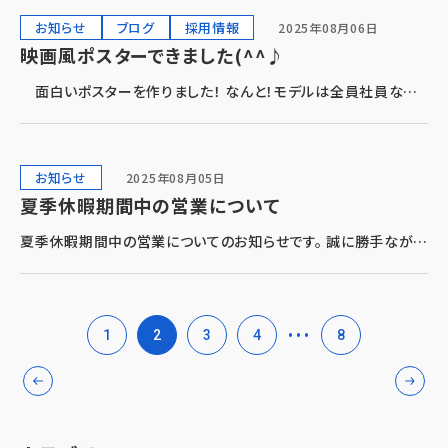
開催され […]
お知らせ
ブログ
採用情報
2025年08月06日
映画風ポスターできました(^^♪
面白いポスターを作りました！ なんと！モデルは全員社員なん
です!(^^)! キメ顔がステキですね( *´艸｀) 仕事中はどんな表情
なのかな？どんな方たちなのかな？？ ポスターでは鋭い眼光の方
も […]
お知らせ
2025年08月05日
夏季休暇期間中の営業について
夏季休暇期間中の営業についてのお知らせです。 誠に勝手ながら
下記期間を休業とさせていただきます。 2025年8月10日(日)～
2025年8月17日(日) ご迷惑をおかけしますが、何卒ご了承いた
だきますよう宜しくお願い申 […]
投
…
1
2
3
4
8
稿
の