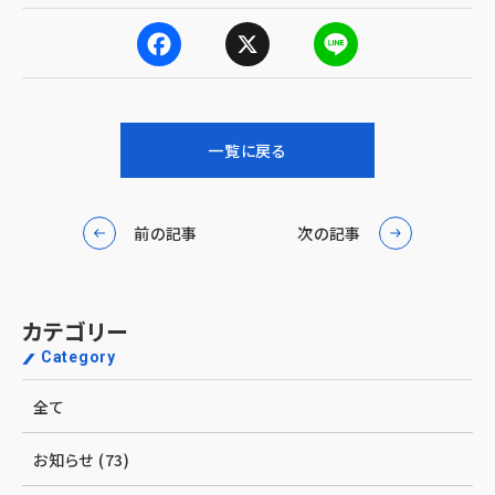
F
X
L
a
i
一覧に戻る
c
n
e
e
前の記事
次の記事
b
o
カテゴリー
o
Category
k
全て
お知らせ (73)