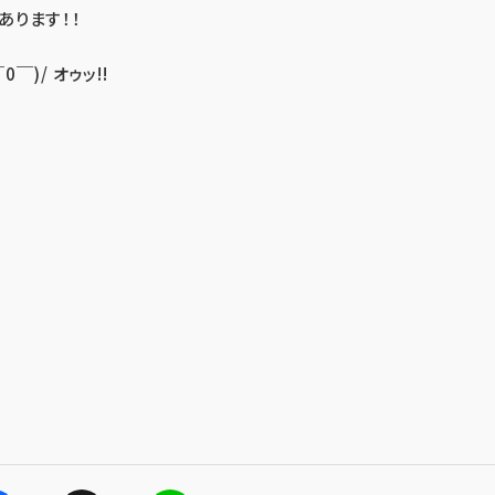
あります！！
)/ オゥッ!!