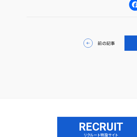
F
a
c
前の記事
e
b
o
o
k
RECRUIT
リクルート特設サイト