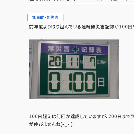
無事故・無災害
前年度より取り組んでいる連続無災害記録が100日を超
100日超えは何回か達成していますが、200日ま
が伸びませんね(-_-;)