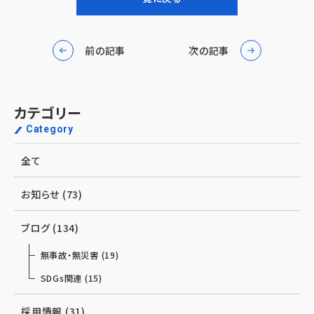
c
n
e
e
前の記事
次の記事
b
o
カテゴリー
o
Category
k
全て
お知らせ (73)
ブログ (134)
無事故・無災害 (19)
SDGs関連 (15)
採用情報 (31)