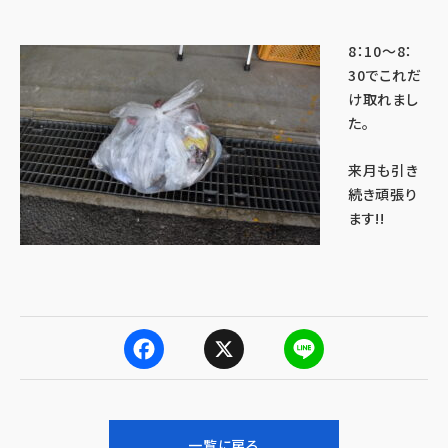
8：10～8：
30でこれだ
け取れまし
た。
来月も引き
続き頑張り
ます!!
F
X
L
a
i
一覧に戻る