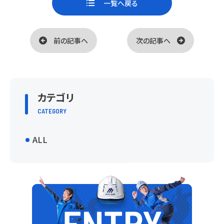
a
i
一覧へ戻る
c
n
前の記事へ
次の記事へ
e
e
b
o
カテゴリ
o
CATEGORY
k
ALL