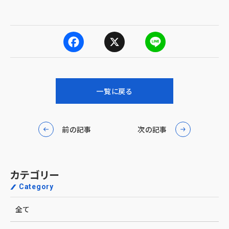
F
X
L
a
i
一覧に戻る
c
n
e
e
前の記事
次の記事
b
o
カテゴリー
o
Category
k
全て